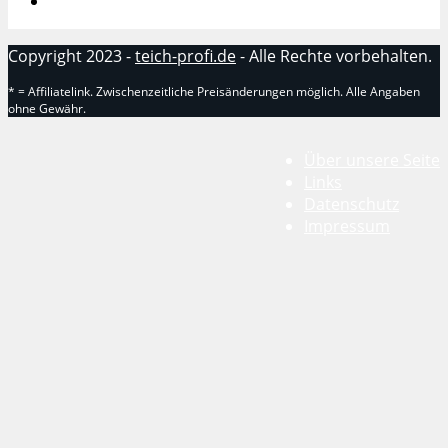
Copyright 2023 -
teich-profi.de
- Alle Rechte vorbehalten.
* = Affiliatelink. Zwischenzeitliche Preisänderungen möglich. Alle Angaben
ohne Gewähr.
Über unsere Seite
Links
Datenschutz
Impressum