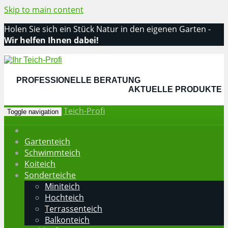
Skip to main content
Holen Sie sich ein Stück Natur in den eigenen Garten -
Wir helfen Ihnen dabei!
Folgen Sie uns:
PROFESSIONELLE BERATUNG
AKTUELLE PRODUKTE
Teich-Profi
Toggle navigation
Gartenteich
Schwimmteich
Koiteich
Sonderteiche
Miniteich
Hochteich
Terrassenteich
Balkonteich