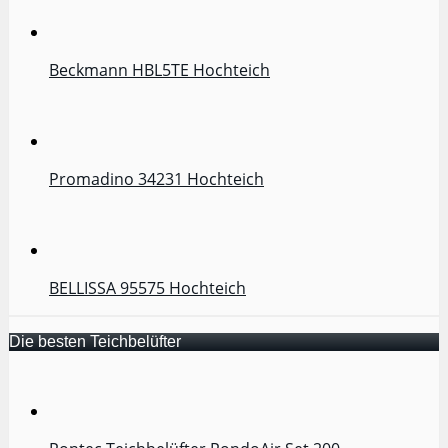
Beckmann HBL5TE Hochteich
Promadino 34231 Hochteich
BELLISSA 95575 Hochteich
Die besten Teichbelüfter
Pontec Teichbelüfter PondoAir Set 200