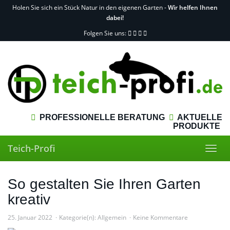
Skip
Holen Sie sich ein Stück Natur in den eigenen Garten -
Wir helfen Ihnen
to
dabei!
main
Folgen Sie uns:
content
PROFESSIONELLE BERATUNG
AKTUELLE
PRODUKTE
Teich-Profi
Toggl
navig
So gestalten Sie Ihren Garten
kreativ
25. Januar 2022
Kategorie(n):
Allgemein
Keine Kommentare